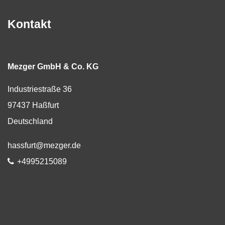
Kontakt
Mezger GmbH & Co. KG
Industriestraße 36
97437
Haßfurt
Deutschland
E-Mail:
hassfurt@mezger.de
Telefon:
+4995215089