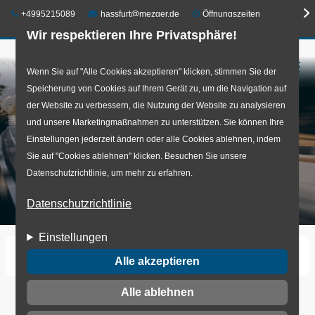
Telefon:
E-Mail:
+4995215089
hassfurt@mezger.de
Öffnungszeiten
Wir respektieren Ihre Privatsphäre!
☰
Direkt
Wenn Sie auf "Alle Cookies akzeptieren" klicken, stimmen Sie der
Speicherung von Cookies auf Ihrem Gerät zu, um die Navigation auf
zum
der Website zu verbessern, die Nutzung der Website zu analysieren
Inhalt
und unsere Marketingmaßnahmen zu unterstützen. Sie können Ihre
Einstellungen jederzeit ändern oder alle Cookies ablehnen, indem
Sie auf "Cookies ablehnen" klicken. Besuchen Sie unsere
Datenschutzrichtlinie, um mehr zu erfahren.
Datenschutzrichtlinie
Einstellungen
Startseite
Erklärung zur Barrierefreiheit
Alle akzeptieren
Alle ablehnen
Erklärung zur